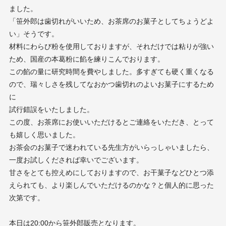
ました。
「笹外郎は歯切れがいいため、お茶席のお菓子としてちょうどよ
い」そうです。
材料にわらび粉を使用しておりますが、それだけでは粘りが強い
ため、国産の本葛粉に餡を練りこんでおります。
この餡の量に研究時間を費やしました。多すぎても硬く重くなる
ので、瑞々しさを残してなおかつ歯切れのよいお菓子にするため
に
試行錯誤をいたしました。
この度、お茶席にお使いいただけるとご連絡をいただき、とって
も嬉しく思いました。
お茶会のお菓子で迷われている先生方がいらっしゃいましたら、
一度お試しくだされば幸いでございます。
甘さをとても控えめにしておりますので、お干菓子などひとつ添
えられても、より楽しんでいただけるのかな？と個人的に思った
次第です。
本日は20:00から笹外郎販売となります。