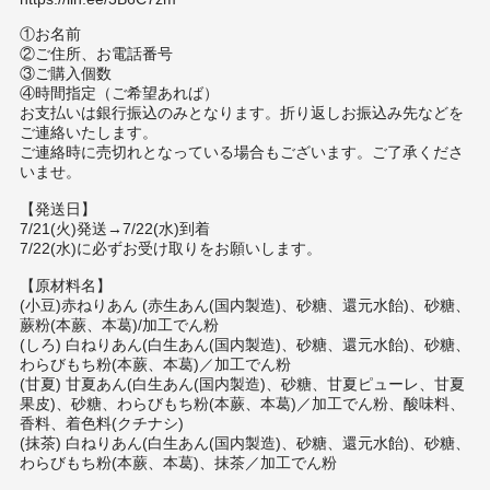
①お名前
②ご住所、お電話番号
③ご購入個数
④時間指定（ご希望あれば）
お支払いは銀行振込のみとなります。折り返しお振込み先などを
ご連絡いたします。
ご連絡時に売切れとなっている場合もございます。ご了承くださ
いませ。
【発送日】
7/21(火)発送→7/22(水)到着
7/22(水)に必ずお受け取りをお願いします。
【原材料名】
(小豆)赤ねりあん (赤生あん(国内製造)、砂糖、還元水飴)、砂糖、
蕨粉(本蕨、本葛)/加工でん粉
(しろ) 白ねりあん(白生あん(国内製造)、砂糖、還元水飴)、砂糖、
わらびもち粉(本蕨、本葛)／加工でん粉
(甘夏) 甘夏あん(白生あん(国内製造)、砂糖、甘夏ピューレ、甘夏
果皮)、砂糖、わらびもち粉(本蕨、本葛)／加工でん粉、酸味料、
香料、着色料(クチナシ)
(抹茶) 白ねりあん(白生あん(国内製造)、砂糖、還元水飴)、砂糖、
わらびもち粉(本蕨、本葛)、抹茶／加工でん粉