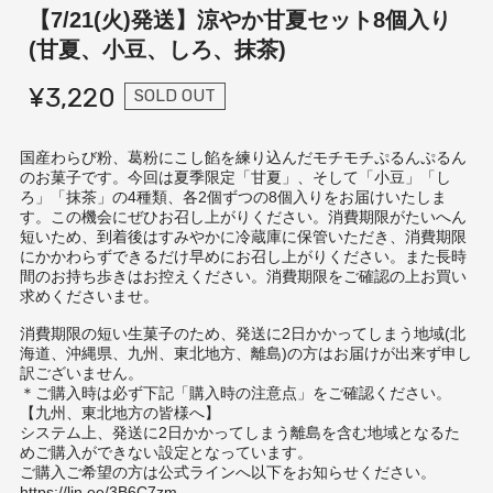
【7/21(火)発送】涼やか甘夏セット8個入り
(甘夏、小豆、しろ、抹茶)
¥3,220
SOLD OUT
国産わらび粉、葛粉にこし餡を練り込んだモチモチぷるんぷるん
のお菓子です。今回は夏季限定「甘夏」、そして「小豆」「し
ろ」「抹茶」の4種類、各2個ずつの8個入りをお届けいたしま
す。この機会にぜひお召し上がりください。消費期限がたいへん
短いため、到着後はすみやかに冷蔵庫に保管いただき、消費期限
にかかわらずできるだけ早めにお召し上がりください。また長時
間のお持ち歩きはお控えください。消費期限をご確認の上お買い
求めくださいませ。
消費期限の短い生菓子のため、発送に2日かかってしまう地域(北
海道、沖縄県、九州、東北地方、離島)の方はお届けが出来ず申し
訳ございません。
＊ご購入時は必ず下記「購入時の注意点」をご確認ください。
【九州、東北地方の皆様へ】
システム上、発送に2日かかってしまう離島を含む地域となるた
めご購入ができない設定となっています。
ご購入ご希望の方は公式ラインへ以下をお知らせください。
https://lin.ee/3B6C7zm