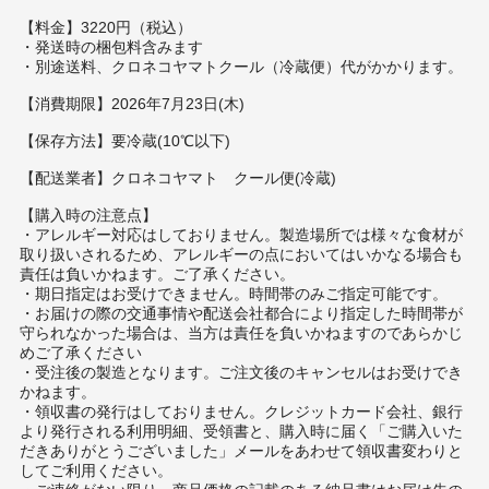
【料金】3220円（税込）
・発送時の梱包料含みます
・別途送料、クロネコヤマトクール（冷蔵便）代がかかります。
【消費期限】2026年7月23日(木)
【保存方法】要冷蔵(10℃以下)
【配送業者】クロネコヤマト クール便(冷蔵)
【購入時の注意点】
・アレルギー対応はしておりません。製造場所では様々な食材が
取り扱いされるため、アレルギーの点においてはいかなる場合も
責任は負いかねます。ご了承ください。
・期日指定はお受けできません。時間帯のみご指定可能です。
・お届けの際の交通事情や配送会社都合により指定した時間帯が
守られなかった場合は、当方は責任を負いかねますのであらかじ
めご了承ください
・受注後の製造となります。ご注文後のキャンセルはお受けでき
かねます。
・領収書の発行はしておりません。クレジットカード会社、銀行
より発行される利用明細、受領書と、購入時に届く「ご購入いた
だきありがとうございました」メールをあわせて領収書変わりと
してご利用ください。